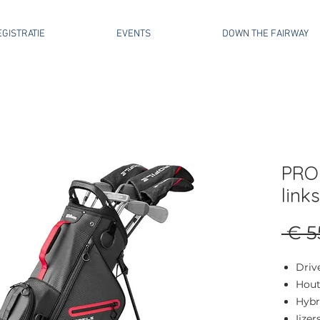
GISTRATIE
EVENTS
DOWN THE FAIRWAY
PROF
link
 € 5
Driv
Hout
Hybr
Ijze