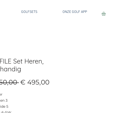
GOLFSETS
ONZE GOLF APP
ILE Set Heren,
shandig
Normale
Verkoopprijs
50,00 
€ 495,00
prijs
er
en 3
ide 5
rs 6-SW