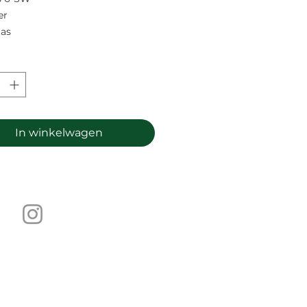
er
tas
In winkelwagen