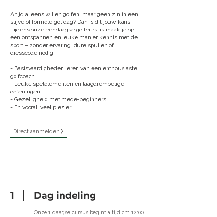
Altijd al eens willen golfen, maar geen zin in een
stijve of formele golfdag? Dan is dit jouw kans!
Tijdens onze eendaagse golfcursus maak je op
een ontspannen en leuke manier kennis met de
sport – zonder ervaring, dure spullen of
dresscode nodig.
- Basisvaardigheden leren van een enthousiaste
golfcoach
- Leuke spelelementen en laagdrempelige
oefeningen
- Gezelligheid met mede-beginners
- En vooral: veel plezier!
Direct aanmelden
1
Dag indeling
Onze 1 daagse cursus begint altijd om 12:00